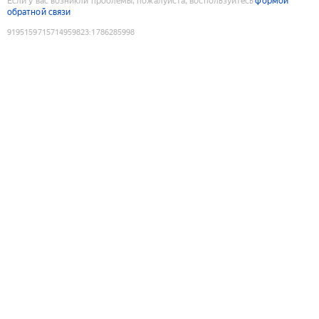
Если у вас возникли проблемы, пожалуйста, воспользуйтесь
формой
обратной связи
9195159715714959823
:
1786285998