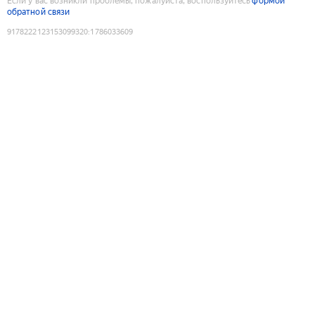
Если у вас возникли проблемы, пожалуйста, воспользуйтесь
формой
обратной связи
9178222123153099320
:
1786033609