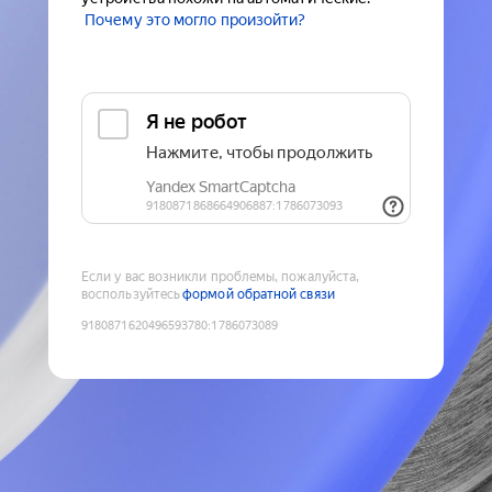
Почему это могло произойти?
Если у вас возникли проблемы, пожалуйста,
воспользуйтесь
формой обратной связи
9180871620496593780
:
1786073089