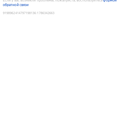
Если у вас возникли проблемы, пожалуйста, воспользуйтесь
формой
обратной связи
9198962414797198136
:
1786342663