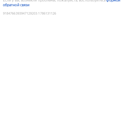
Если у вас возникли проблемы, пожалуйста, воспользуйтесь
формой
обратной связи
9184766393947129203
:
1786131126