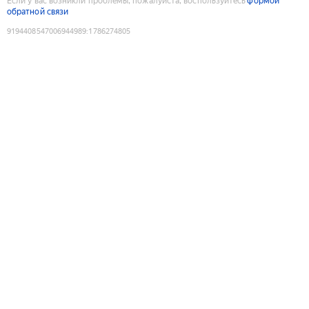
Если у вас возникли проблемы, пожалуйста, воспользуйтесь
формой
обратной связи
9194408547006944989
:
1786274805