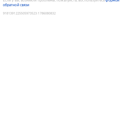
Если у вас возникли проблемы, пожалуйста, воспользуйтесь
формой
обратной связи
9181391225505973523
:
1786080832