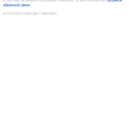
Если у вас возникли проблемы, пожалуйста, воспользуйтесь
формой
обратной связи
9177914281774551280
:
1786029021