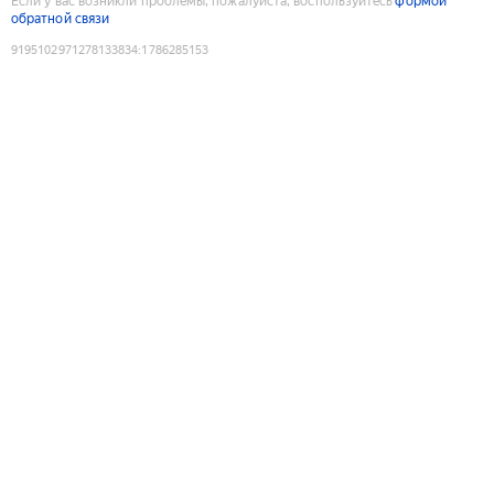
Если у вас возникли проблемы, пожалуйста, воспользуйтесь
формой
обратной связи
9195102971278133834
:
1786285153