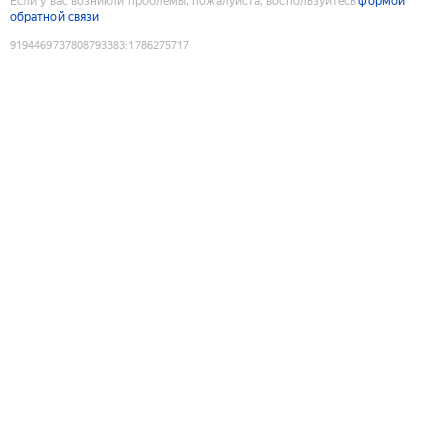
Если у вас возникли проблемы, пожалуйста, воспользуйтесь
формой
обратной связи
9194469737808793383
:
1786275717