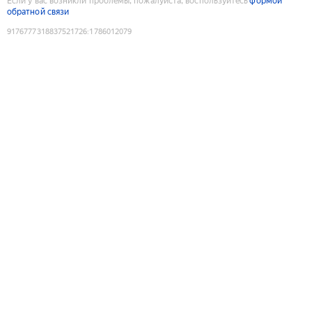
Если у вас возникли проблемы, пожалуйста, воспользуйтесь
формой
обратной связи
9176777318837521726
:
1786012079