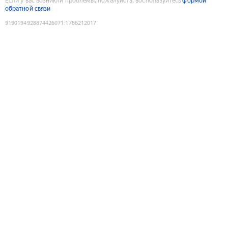
Если у вас возникли проблемы, пожалуйста, воспользуйтесь
формой
обратной связи
9190194928874426071
:
1786212017