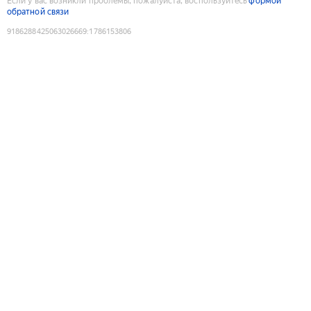
Если у вас возникли проблемы, пожалуйста, воспользуйтесь
формой
обратной связи
9186288425063026669
:
1786153806