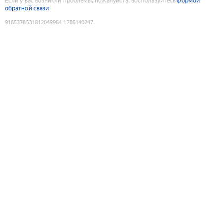
Если у вас возникли проблемы, пожалуйста, воспользуйтесь
формой
обратной связи
9185378531812049984
:
1786140247