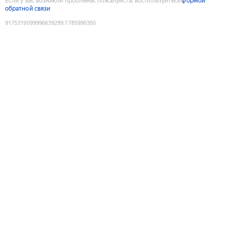
Если у вас возникли проблемы, пожалуйста, воспользуйтесь
формой
обратной связи
9175319099996639299
:
1785990350