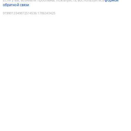
Если у вас возникли проблемы, пожалуйста, воспользуйтесь
формой
обратной связи
9199013549872514536
:
1786343425