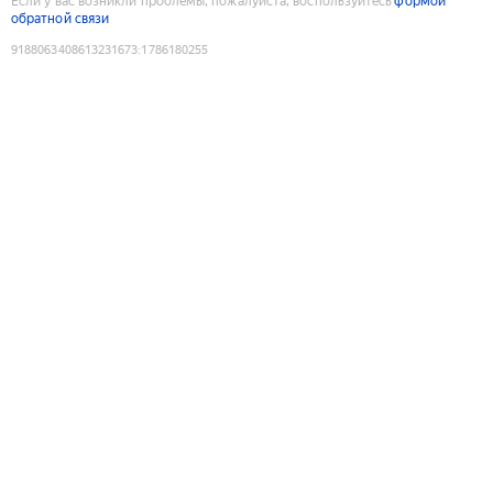
Если у вас возникли проблемы, пожалуйста, воспользуйтесь
формой
обратной связи
9188063408613231673
:
1786180255