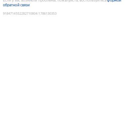
Если у вас возникли проблемы, пожалуйста, воспользуйтесь
формой
обратной связи
9184714552282710804
:
1786130353