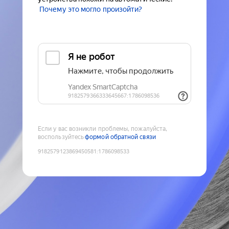
Почему это могло произойти?
Если у вас возникли проблемы, пожалуйста,
воспользуйтесь
формой обратной связи
9182579123869450581
:
1786098533