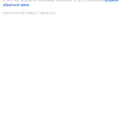
Если у вас возникли проблемы, пожалуйста, воспользуйтесь
формой
обратной связи
9187192017261168023
:
1786167270