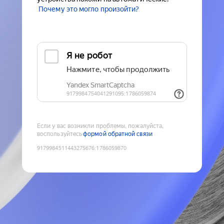
Почему это могло произойти?
Если у вас возникли проблемы, пожалуйста,
воспользуйтесь
формой обратной связи
9179984511443275676
:
1786059870