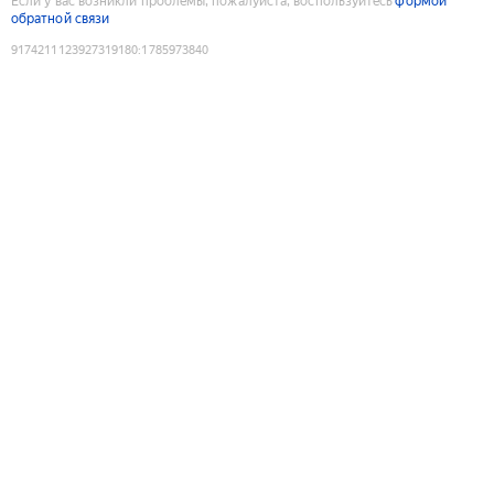
Если у вас возникли проблемы, пожалуйста, воспользуйтесь
формой
обратной связи
9174211123927319180
:
1785973840