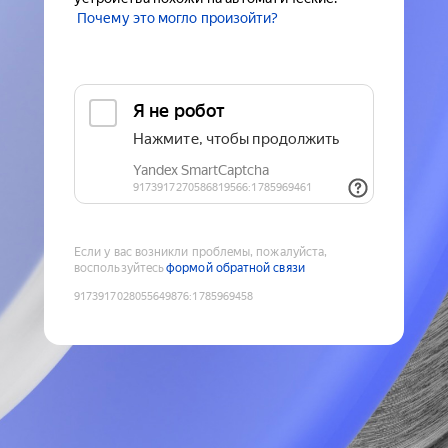
Почему это могло произойти?
Если у вас возникли проблемы, пожалуйста,
воспользуйтесь
формой обратной связи
9173917028055649876
:
1785969458