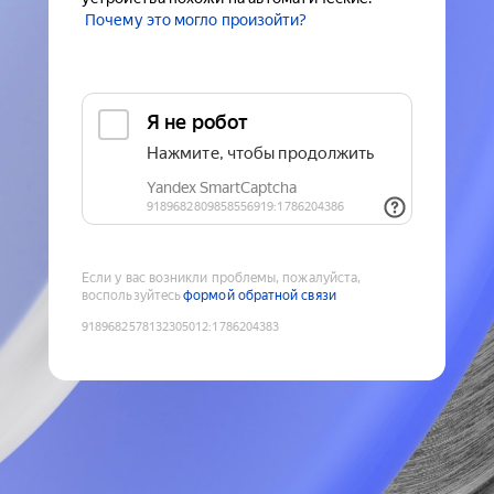
Почему это могло произойти?
Если у вас возникли проблемы, пожалуйста,
воспользуйтесь
формой обратной связи
9189682578132305012
:
1786204383