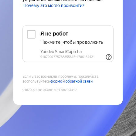
Почему это могло произойти?
Если у вас возникли проблемы, пожалуйста,
воспользуйтесь
формой обратной связи
9187000520104480139
:
1786164417