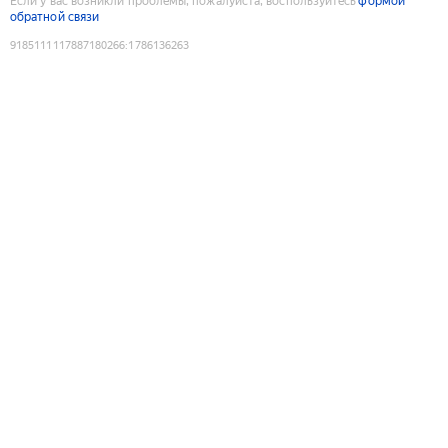
Если у вас возникли проблемы, пожалуйста, воспользуйтесь
формой
обратной связи
9185111117887180266
:
1786136263