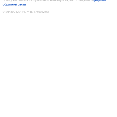
Если у вас возникли проблемы, пожалуйста, воспользуйтесь
формой
обратной связи
9179480242017407416
:
1786052356