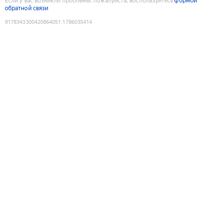
Если у вас возникли проблемы, пожалуйста, воспользуйтесь
формой
обратной связи
9178343300420864051
:
1786035414