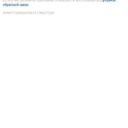
Если у вас возникли проблемы, пожалуйста, воспользуйтесь
формой
обратной связи
9194577340832418413
:
1786277320