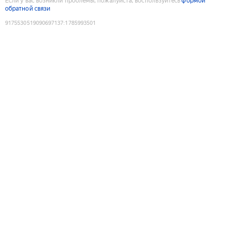
Если у вас возникли проблемы, пожалуйста, воспользуйтесь
формой
обратной связи
9175530519090697137
:
1785993501