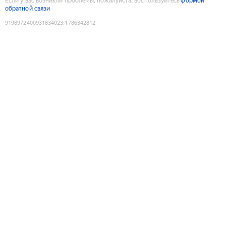
Если у вас возникли проблемы, пожалуйста, воспользуйтесь
формой
обратной связи
9198972400931834023
:
1786342812