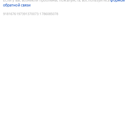
Если у вас возникли проблемы, пожалуйста, воспользуйтесь
формой
обратной связи
9181676197391370073
:
1786085078