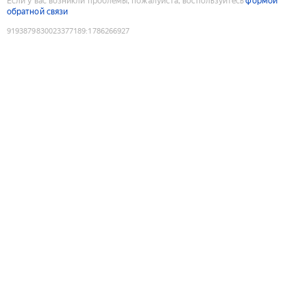
Если у вас возникли проблемы, пожалуйста, воспользуйтесь
формой
обратной связи
9193879830023377189
:
1786266927