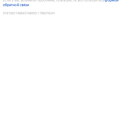
Если у вас возникли проблемы, пожалуйста, воспользуйтесь
формой
обратной связи
9181083148843748093
:
1786076241