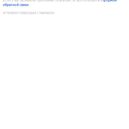
Если у вас возникли проблемы, пожалуйста, воспользуйтесь
формой
обратной связи
9176389671598032604
:
1786006303