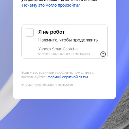
Почему это могло произойти?
Если у вас возникли проблемы, пожалуйста,
воспользуйтесь
формой обратной связи
9186448392932034486
:
1786156190