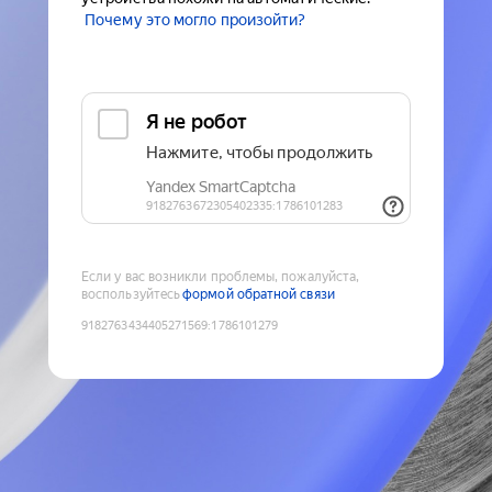
Почему это могло произойти?
Если у вас возникли проблемы, пожалуйста,
воспользуйтесь
формой обратной связи
9182763434405271569
:
1786101279