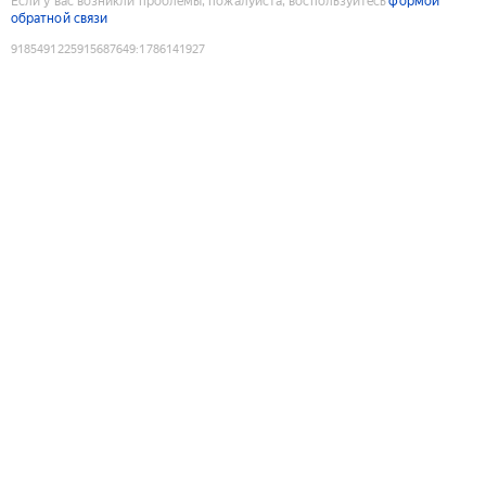
Если у вас возникли проблемы, пожалуйста, воспользуйтесь
формой
обратной связи
9185491225915687649
:
1786141927