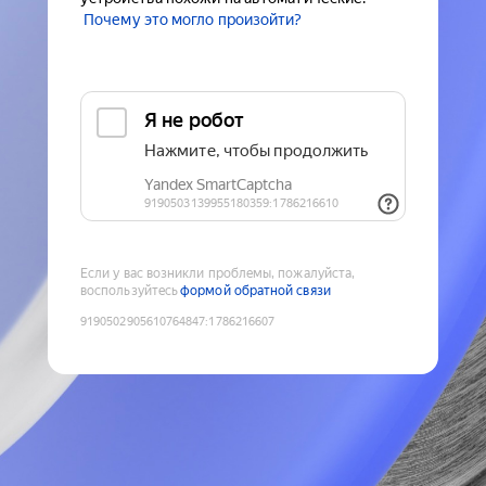
Почему это могло произойти?
Если у вас возникли проблемы, пожалуйста,
воспользуйтесь
формой обратной связи
9190502905610764847
:
1786216607