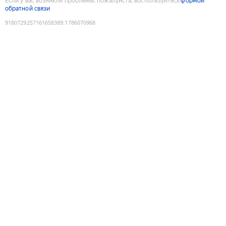
Если у вас возникли проблемы, пожалуйста, воспользуйтесь
формой
обратной связи
9180729257161658389
:
1786070968