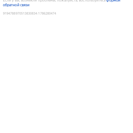
Если у вас возникли проблемы, пожалуйста, воспользуйтесь
формой
обратной связи
9194788970513830834
:
1786280474