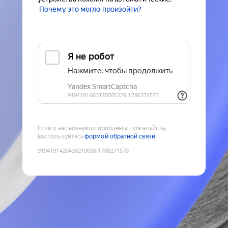
Почему это могло произойти?
Если у вас возникли проблемы, пожалуйста,
воспользуйтесь
формой обратной связи
9194191420438219056
:
1786271570