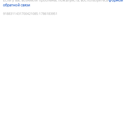
Если у вас возникли проблемы, пожалуйста, воспользуйтесь
формой
обратной связи
9188311431700421085
:
1786183951