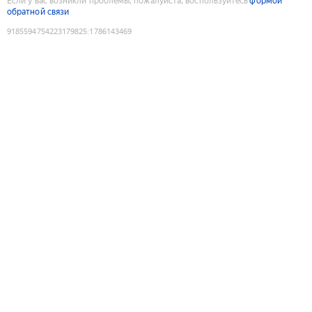
Если у вас возникли проблемы, пожалуйста, воспользуйтесь
формой
обратной связи
9185594754223179825
:
1786143469