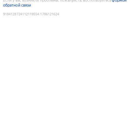
Если у вас возникли проблемы, пожалуйста, воспользуйтесь
формой
обратной связи
9184128724112119554
:
1786121624