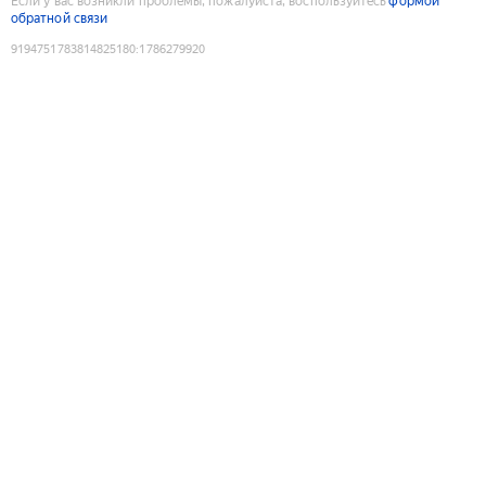
Если у вас возникли проблемы, пожалуйста, воспользуйтесь
формой
обратной связи
9194751783814825180
:
1786279920