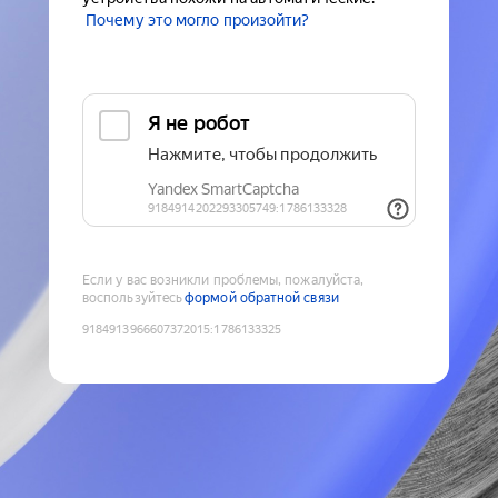
Почему это могло произойти?
Если у вас возникли проблемы, пожалуйста,
воспользуйтесь
формой обратной связи
9184913966607372015
:
1786133325