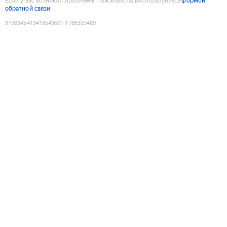
Если у вас возникли проблемы, пожалуйста, воспользуйтесь
формой
обратной связи
9198345413418549601
:
1786333469