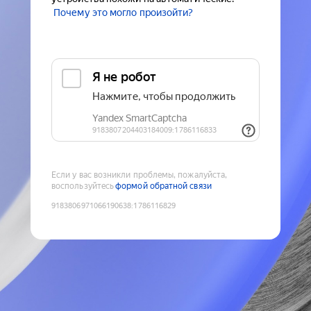
Почему это могло произойти?
Если у вас возникли проблемы, пожалуйста,
воспользуйтесь
формой обратной связи
9183806971066190638
:
1786116829