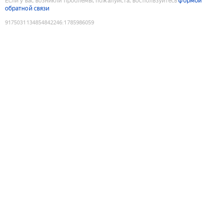
Если у вас возникли проблемы, пожалуйста, воспользуйтесь
формой
обратной связи
9175031134854842246
:
1785986059